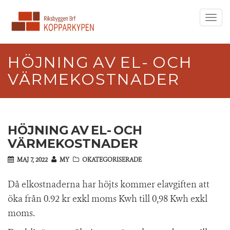
Toggl
navig
HÖJNING AV EL- OCH
VÄRMEKOSTNADER
HÖJNING AV EL- OCH
VÄRMEKOSTNADER
MAJ 7, 2022
MY
OKATEGORISERADE
Då elkostnaderna har höjts kommer elavgiften att
öka från 0.92 kr exkl moms Kwh till 0,98 Kwh exkl
moms.